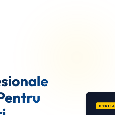
sionale
Pentru
OFERTE A
i