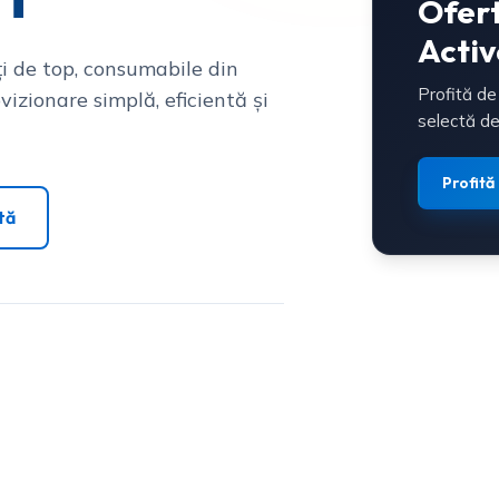
Ofer
Activ
i de top, consumabile din
Profită de
vizionare simplă, eficientă și
selectă de
Profită
tă