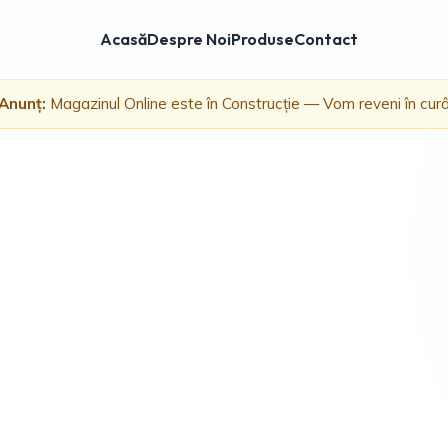
Acasă
Despre Noi
Produse
Contact
Anunț:
Magazinul Online este în Construcție — Vom reveni în cur