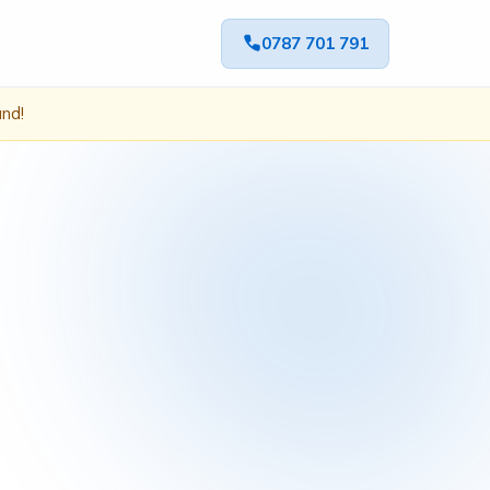
0787 701 791
ând!