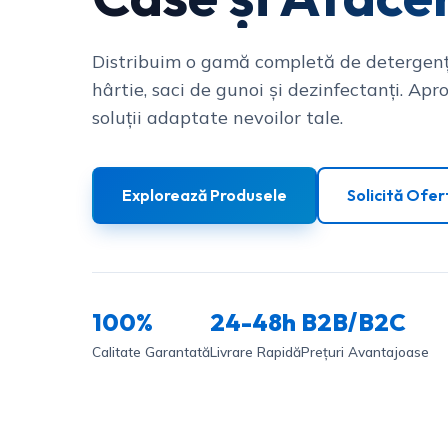
Distribuim o gamă completă de detergenț
hârtie, saci de gunoi și dezinfectanți. Apro
soluții adaptate nevoilor tale.
Explorează Produsele
Solicită Ofer
100%
24-48h
B2B/B2C
Calitate Garantată
Livrare Rapidă
Prețuri Avantajoase