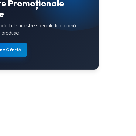
te Promoționale
e
 ofertele noastre speciale la o gamă
 produse.
 de Ofertă