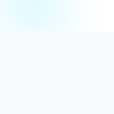
Distribuție Profesională
Oferim detergenți calitativi, dezinfectanți
autorizați și consumabile ideale atât pentru uz