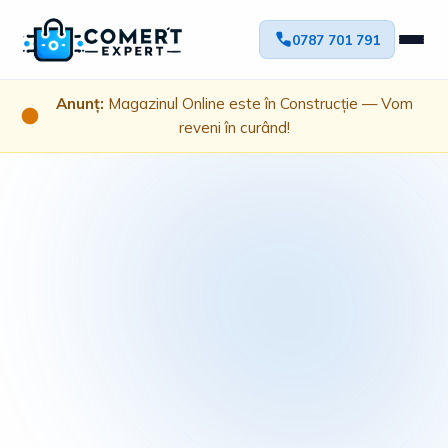
0787 701 791
Anunț:
Magazinul Online este în Construcție — Vom
reveni în curând!