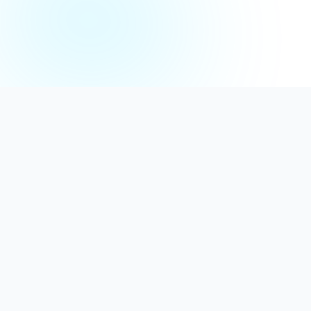
Distribuție Profesională
Oferim detergenți calitativi, dezinfectanți
autorizați și consumabile ideale atât pentru uz