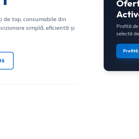
Ofer
Activ
i de top, consumabile din
Profită de
vizionare simplă, eficientă și
selectă de
Profită
tă