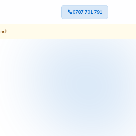
0787 701 791
ând!