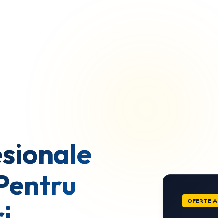
sionale
Pentru
OFERTE A
i