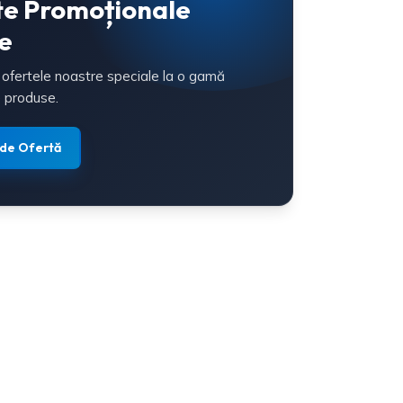
te Promoționale
e
 ofertele noastre speciale la o gamă
 produse.
 de Ofertă