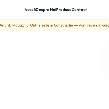
Acasă
Despre Noi
Produse
Contact
Anunț:
Magazinul Online este în Construcție — Vom reveni în cur