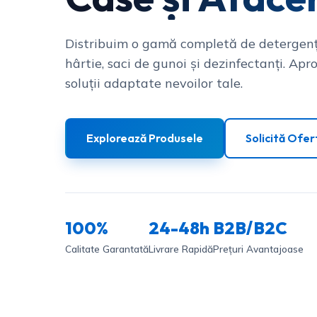
Distribuim o gamă completă de detergenț
hârtie, saci de gunoi și dezinfectanți. Apro
soluții adaptate nevoilor tale.
Explorează Produsele
Solicită Ofer
100%
24-48h
B2B/B2C
Calitate Garantată
Livrare Rapidă
Prețuri Avantajoase