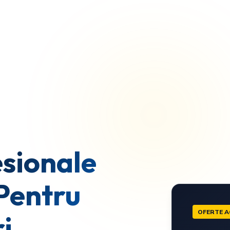
sionale
Pentru
OFERTE A
i