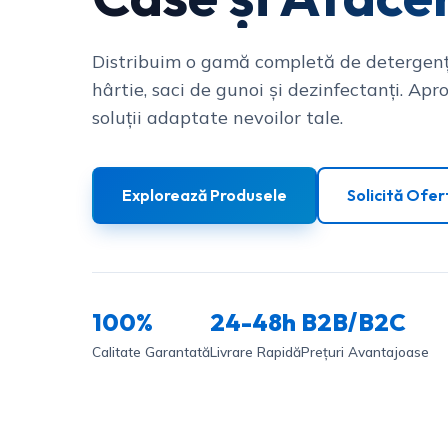
Distribuim o gamă completă de detergenț
hârtie, saci de gunoi și dezinfectanți. Apro
soluții adaptate nevoilor tale.
Explorează Produsele
Solicită Ofer
100%
24-48h
B2B/B2C
Calitate Garantată
Livrare Rapidă
Prețuri Avantajoase