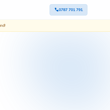
0787 701 791
ând!