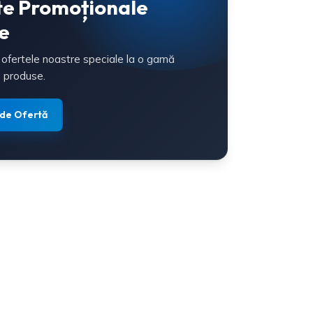
te Promoționale
e
 ofertele noastre speciale la o gamă
 produse.
 de Ofertă