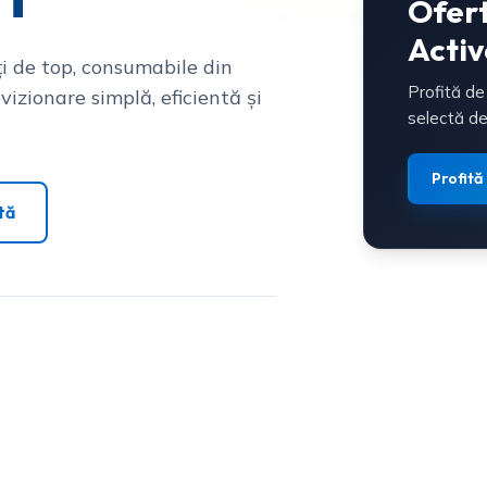
Ofer
Activ
i de top, consumabile din
Profită de
vizionare simplă, eficientă și
selectă de
Profită
tă