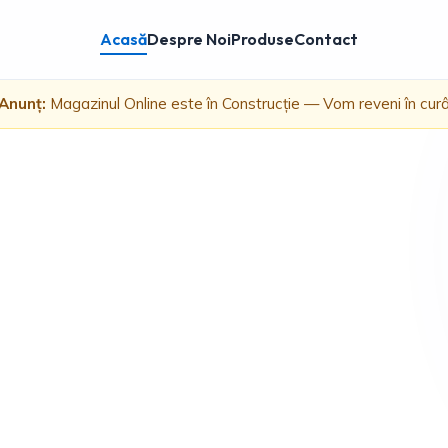
Acasă
Despre Noi
Produse
Contact
Anunț:
Magazinul Online este în Construcție — Vom reveni în cur