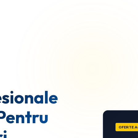
sionale
Pentru
OFERTE A
i