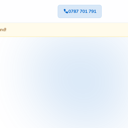
0787 701 791
ând!