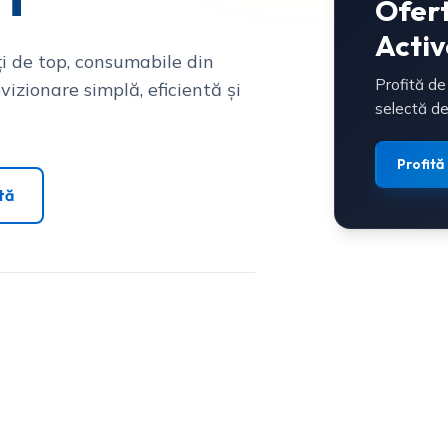
Ofer
Activ
i de top, consumabile din
Profită de
vizionare simplă, eficientă și
selectă de
Profită
tă