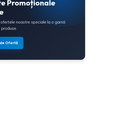
te Promoționale
e
 ofertele noastre speciale la o gamă
 produse.
 de Ofertă