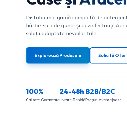
Distribuim o gamă completă de detergenț
hârtie, saci de gunoi și dezinfectanți. Apro
soluții adaptate nevoilor tale.
Explorează Produsele
Solicită Ofer
100%
24-48h
B2B/B2C
Calitate Garantată
Livrare Rapidă
Prețuri Avantajoase