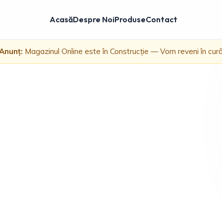
Acasă
Despre Noi
Produse
Contact
Anunț:
Magazinul Online este în Construcție — Vom reveni în cur