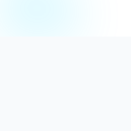
Distribuție Profesională
Oferim detergenți calitativi, dezinfectanți
autorizați și consumabile ideale atât pentru uz