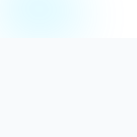
Distribuție Profesională
Oferim detergenți calitativi, dezinfectanți
autorizați și consumabile ideale atât pentru uz