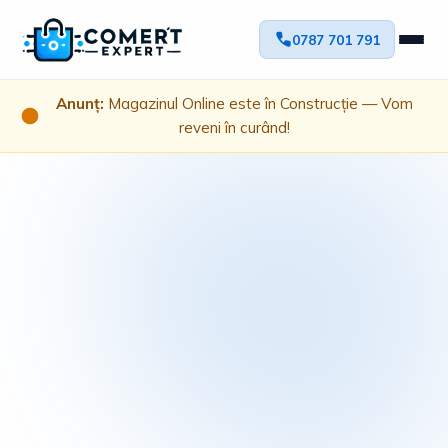
0787 701 791
Anunț:
Magazinul Online este în Construcție — Vom
reveni în curând!