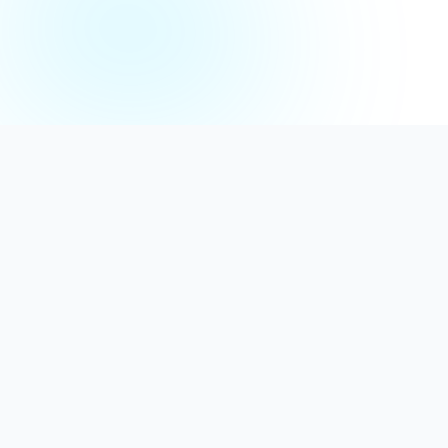
Distribuție Profesională
Oferim detergenți calitativi, dezinfectanți
autorizați și consumabile ideale atât pentru uz