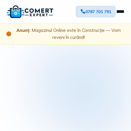
0787 701 791
Anunț:
Magazinul Online este în Construcție — Vom
reveni în curând!