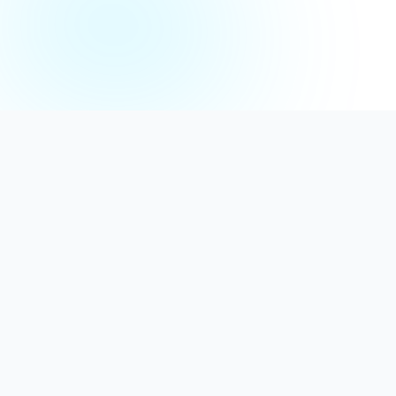
Distribuție Profesională
Oferim detergenți calitativi, dezinfectanți
autorizați și consumabile ideale atât pentru uz