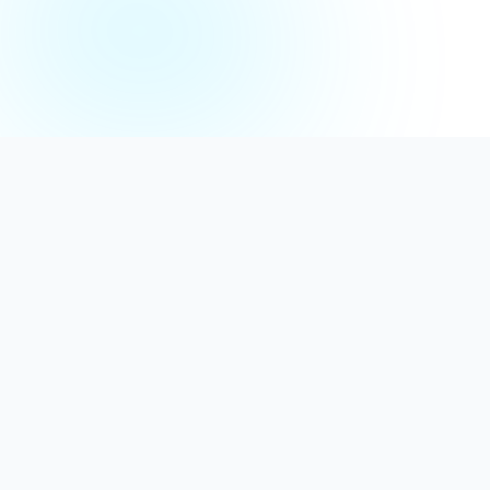
Distribuție Profesională
Oferim detergenți calitativi, dezinfectanți
autorizați și consumabile ideale atât pentru uz