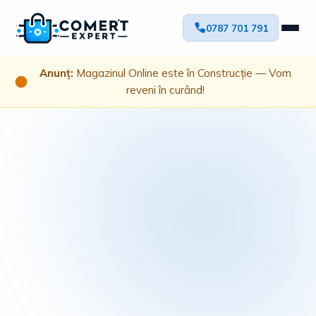
0787 701 791
Anunț:
Magazinul Online este în Construcție — Vom
reveni în curând!