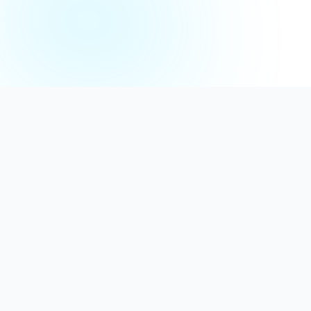
Distribuție Profesională
Oferim detergenți calitativi, dezinfectanți
autorizați și consumabile ideale atât pentru uz