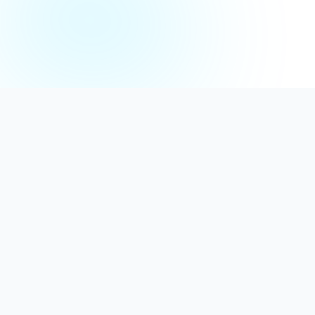
Distribuție Profesională
Oferim detergenți calitativi, dezinfectanți
autorizați și consumabile ideale atât pentru uz