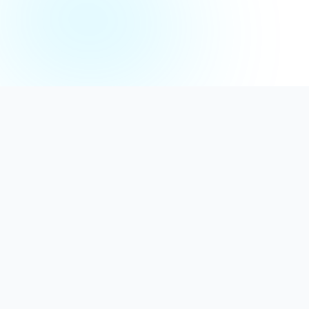
Distribuție Profesională
Oferim detergenți calitativi, dezinfectanți
autorizați și consumabile ideale atât pentru uz