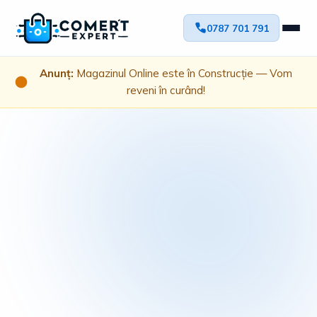
0787 701 791
Anunț:
Magazinul Online este în Construcție — Vom
reveni în curând!