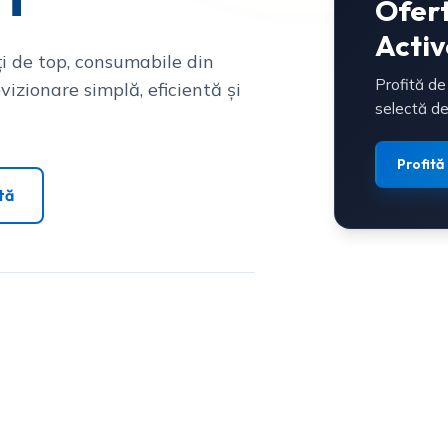
Ofer
Activ
i de top, consumabile din
Profită de
vizionare simplă, eficientă și
selectă de
Profită
tă