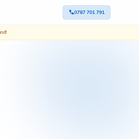
0787 701 791
ând!