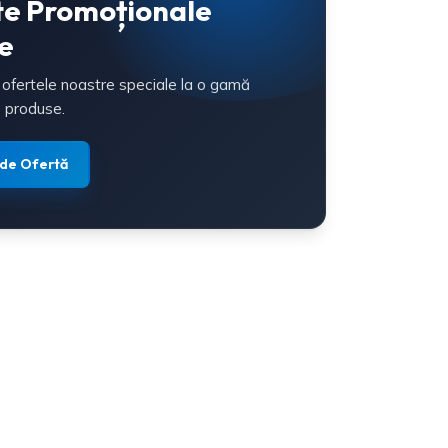
te Promoționale
e
 ofertele noastre speciale la o gamă
 produse.
 de Ofertă