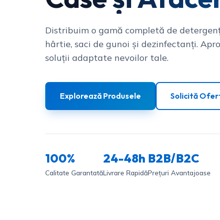
Distribuim o gamă completă de detergenț
hârtie, saci de gunoi și dezinfectanți. Apro
soluții adaptate nevoilor tale.
Explorează Produsele
Solicită Ofer
100%
24-48h
B2B/B2C
Calitate Garantată
Livrare Rapidă
Prețuri Avantajoase