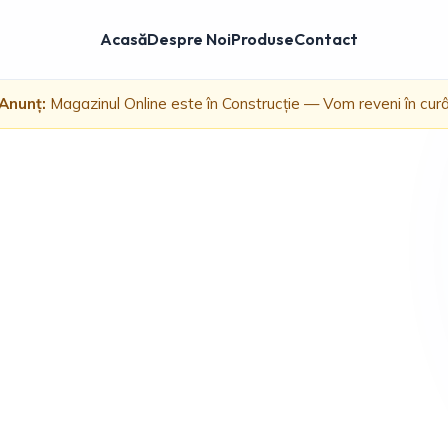
Acasă
Despre Noi
Produse
Contact
Anunț:
Magazinul Online este în Construcție — Vom reveni în cur