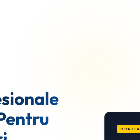
sionale
Pentru
OFERTE A
i