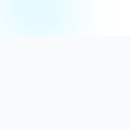
Distribuție Profesională
Oferim detergenți calitativi, dezinfectanți
autorizați și consumabile ideale atât pentru uz