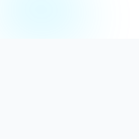
Distribuție Profesională
Oferim detergenți calitativi, dezinfectanți
autorizați și consumabile ideale atât pentru uz