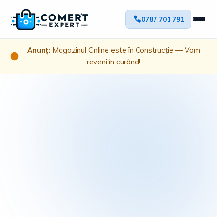
0787 701 791
Anunț:
Magazinul Online este în Construcție — Vom
reveni în curând!