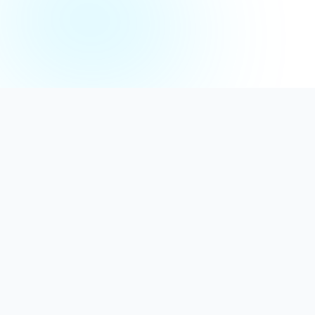
Distribuție Profesională
Oferim detergenți calitativi, dezinfectanți
autorizați și consumabile ideale atât pentru uz