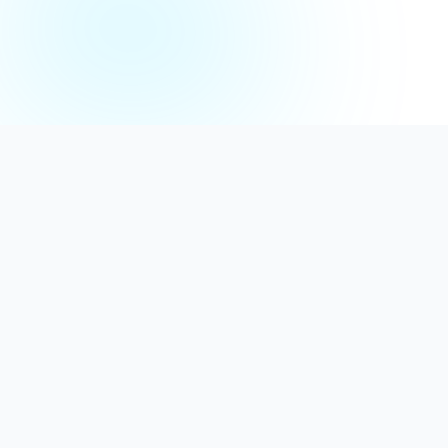
Distribuție Profesională
Oferim detergenți calitativi, dezinfectanți
autorizați și consumabile ideale atât pentru uz