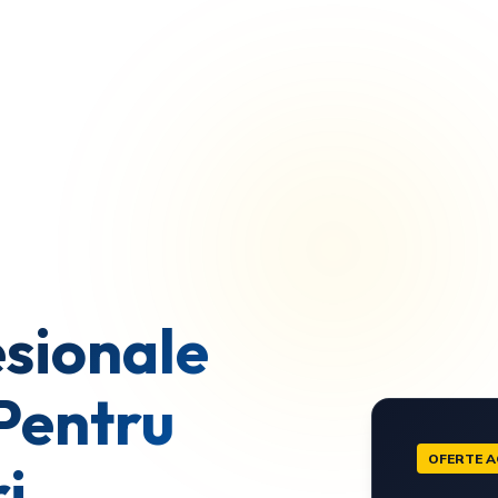
sionale
Pentru
OFERTE A
i