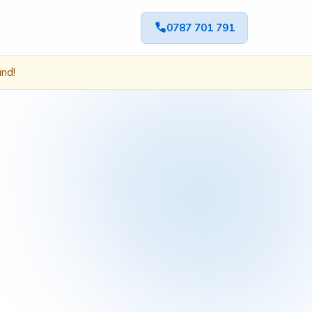
0787 701 791
ând!