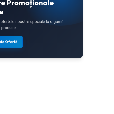
te Promoționale
e
 ofertele noastre speciale la o gamă
 produse.
 de Ofertă