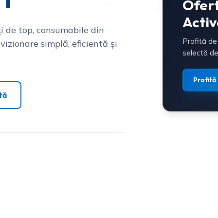
Ofer
Activ
i de top, consumabile din
Profită de
vizionare simplă, eficientă și
selectă de
Profită
tă