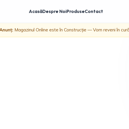
Acasă
Despre Noi
Produse
Contact
Anunț:
Magazinul Online este în Construcție — Vom reveni în cur