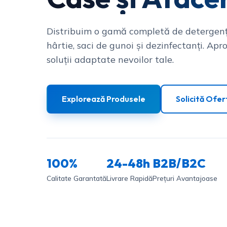
Distribuim o gamă completă de detergenț
hârtie, saci de gunoi și dezinfectanți. Apro
soluții adaptate nevoilor tale.
Explorează Produsele
Solicită Ofer
100%
24-48h
B2B/B2C
Calitate Garantată
Livrare Rapidă
Prețuri Avantajoase