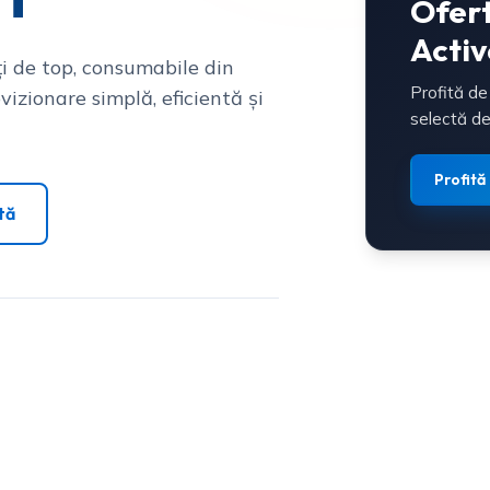
Ofer
Activ
i de top, consumabile din
Profită de
vizionare simplă, eficientă și
selectă de
Profită
tă