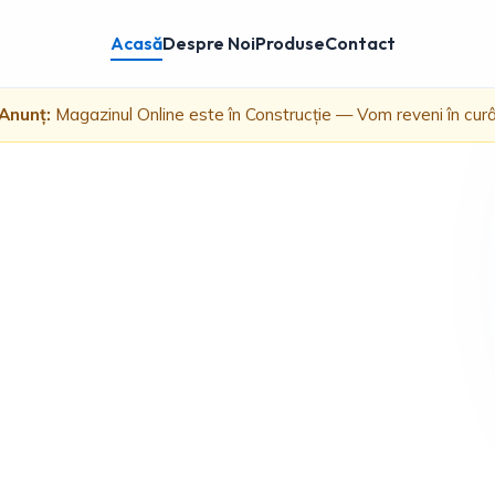
Acasă
Despre Noi
Produse
Contact
Anunț:
Magazinul Online este în Construcție — Vom reveni în cur