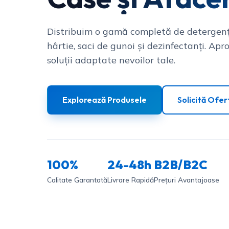
Distribuim o gamă completă de detergenț
hârtie, saci de gunoi și dezinfectanți. Apro
soluții adaptate nevoilor tale.
Explorează Produsele
Solicită Ofer
100%
24-48h
B2B/B2C
Calitate Garantată
Livrare Rapidă
Prețuri Avantajoase