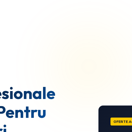
sionale
Pentru
OFERTE A
i