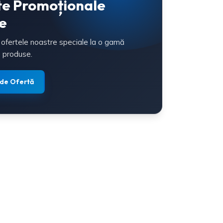
te Promoționale
e
 ofertele noastre speciale la o gamă
 produse.
 de Ofertă