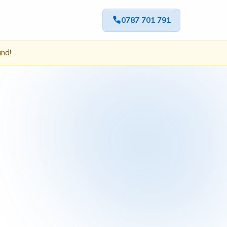
0787 701 791
ând!