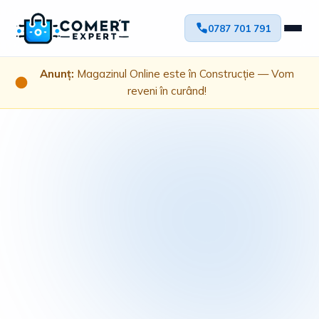
0787 701 791
Anunț:
Magazinul Online este în Construcție — Vom
reveni în curând!