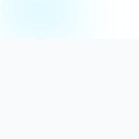
Distribuție Profesională
Oferim detergenți calitativi, dezinfectanți
autorizați și consumabile ideale atât pentru uz