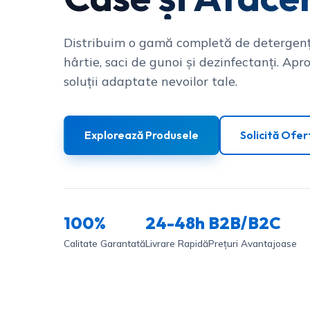
Distribuim o gamă completă de detergenț
hârtie, saci de gunoi și dezinfectanți. Apro
soluții adaptate nevoilor tale.
Explorează Produsele
Solicită Ofer
100%
24-48h
B2B/B2C
Calitate Garantată
Livrare Rapidă
Prețuri Avantajoase