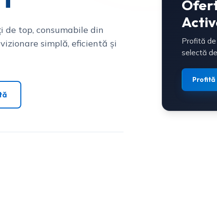
Ofer
Activ
i de top, consumabile din
Profită de
vizionare simplă, eficientă și
selectă de
Profită
tă