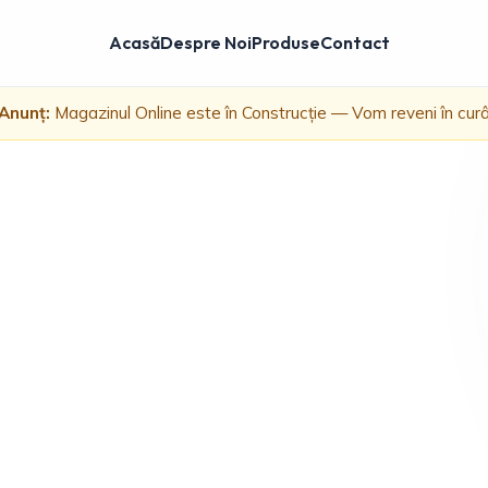
Acasă
Despre Noi
Produse
Contact
Anunț:
Magazinul Online este în Construcție — Vom reveni în cur