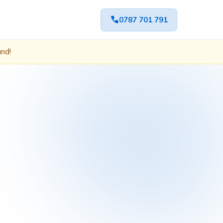
0787 701 791
ând!