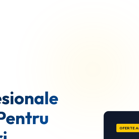
sionale
Pentru
OFERTE A
i