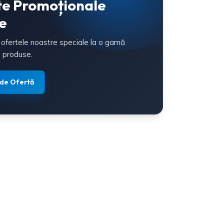
te Promoționale
e
 ofertele noastre speciale la o gamă
 produse.
 de Ofertă