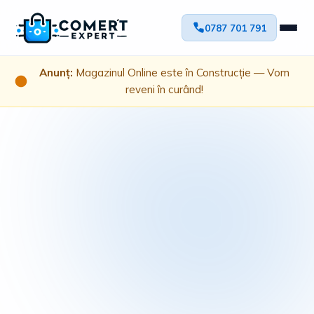
0787 701 791
Anunț:
Magazinul Online este în Construcție — Vom
reveni în curând!