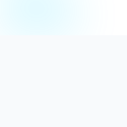
Distribuție Profesională
Oferim detergenți calitativi, dezinfectanți
autorizați și consumabile ideale atât pentru uz