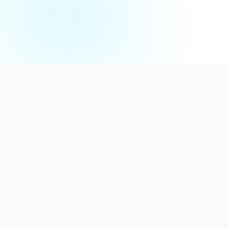
Distribuție Profesională
Oferim detergenți calitativi, dezinfectanți
autorizați și consumabile ideale atât pentru uz