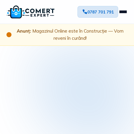
0787 701 791
Anunț:
Magazinul Online este în Construcție — Vom
reveni în curând!