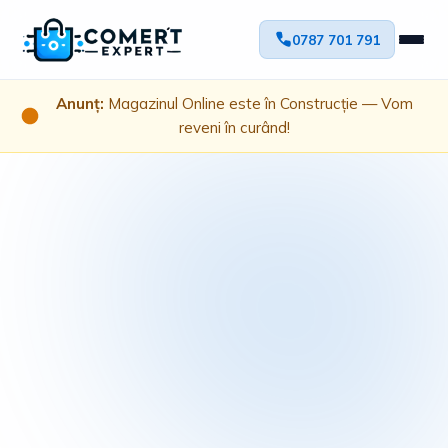
0787 701 791
Anunț:
Magazinul Online este în Construcție — Vom
reveni în curând!