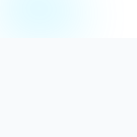
Distribuție Profesională
Oferim detergenți calitativi, dezinfectanți
autorizați și consumabile ideale atât pentru uz