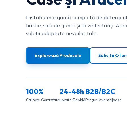
Distribuim o gamă completă de detergenț
hârtie, saci de gunoi și dezinfectanți. Apro
soluții adaptate nevoilor tale.
Explorează Produsele
Solicită Ofer
100%
24-48h
B2B/B2C
Calitate Garantată
Livrare Rapidă
Prețuri Avantajoase