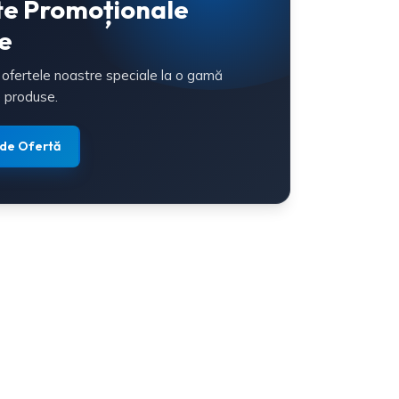
te Promoționale
e
 ofertele noastre speciale la o gamă
 produse.
 de Ofertă