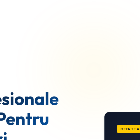
sionale
Pentru
OFERTE A
i