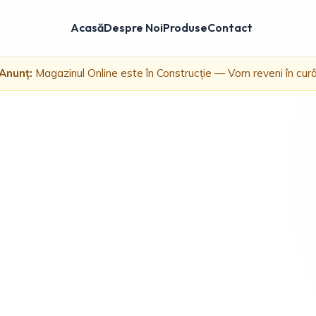
Acasă
Despre Noi
Produse
Contact
Anunț:
Magazinul Online este în Construcție — Vom reveni în cur