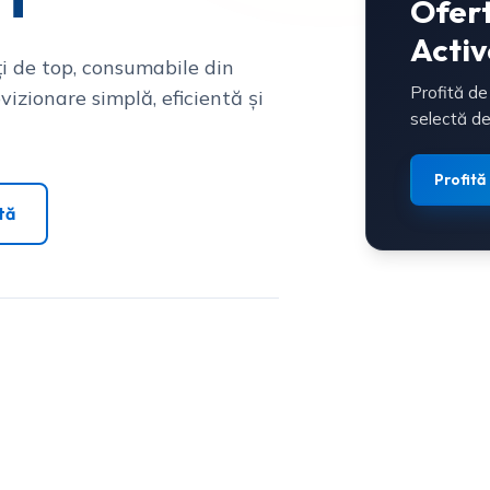
Ofer
Activ
i de top, consumabile din
Profită de
vizionare simplă, eficientă și
selectă de
Profită
tă