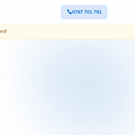
0787 701 791
ând!