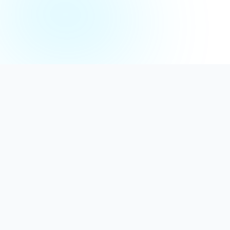
Distribuție Profesională
Oferim detergenți calitativi, dezinfectanți
autorizați și consumabile ideale atât pentru uz