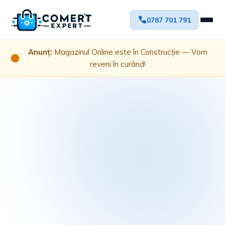
0787 701 791
Anunț:
Magazinul Online este în Construcție — Vom
reveni în curând!