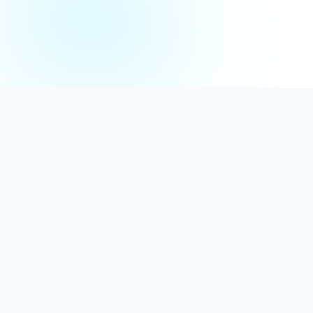
Distribuție Profesională
Oferim detergenți calitativi, dezinfectanți
autorizați și consumabile ideale atât pentru uz