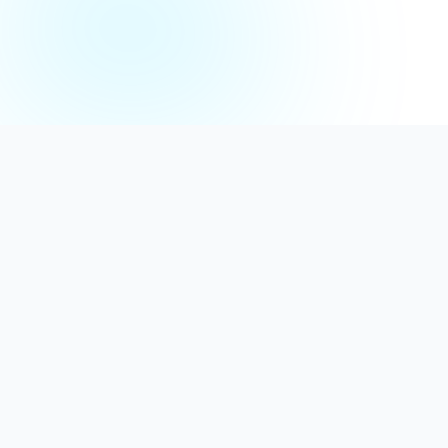
Distribuție Profesională
Oferim detergenți calitativi, dezinfectanți
autorizați și consumabile ideale atât pentru uz