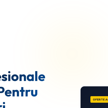
sionale
Pentru
OFERTE A
i