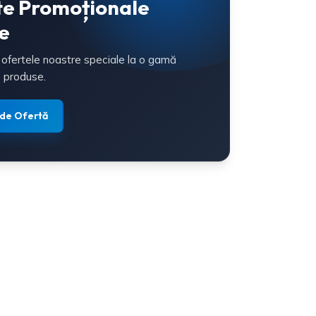
te Promoționale
e
 ofertele noastre speciale la o gamă
 produse.
 de Ofertă