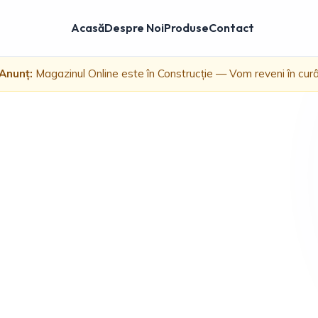
Acasă
Despre Noi
Produse
Contact
Anunț:
Magazinul Online este în Construcție — Vom reveni în cur