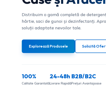
Distribuim o gamă completă de detergenț
hârtie, saci de gunoi și dezinfectanți. Apro
soluții adaptate nevoilor tale.
Explorează Produsele
Solicită Ofer
100%
24-48h
B2B/B2C
Calitate Garantată
Livrare Rapidă
Prețuri Avantajoase