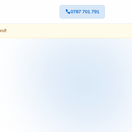
0787 701 791
ând!