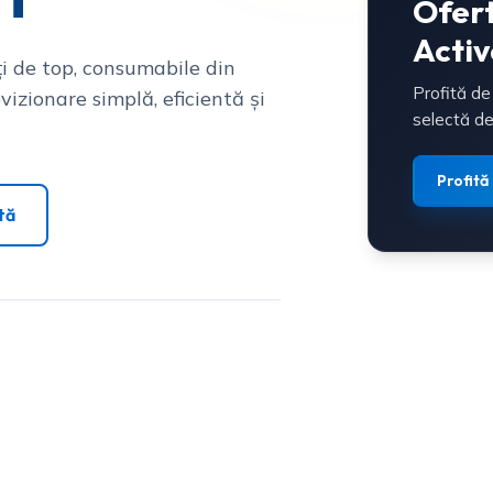
Ofer
Activ
i de top, consumabile din
Profită de
vizionare simplă, eficientă și
selectă de
Profită
tă