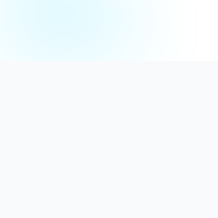
Distribuție Profesională
Oferim detergenți calitativi, dezinfectanți
autorizați și consumabile ideale atât pentru uz