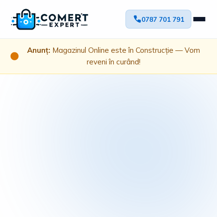
0787 701 791
Anunț:
Magazinul Online este în Construcție — Vom
reveni în curând!