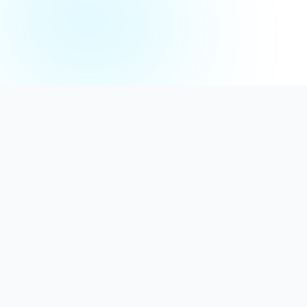
Distribuție Profesională
Oferim detergenți calitativi, dezinfectanți
autorizați și consumabile ideale atât pentru uz