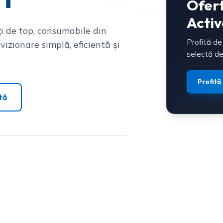
Ofer
Activ
i de top, consumabile din
Profită de
vizionare simplă, eficientă și
selectă de
Profită
tă