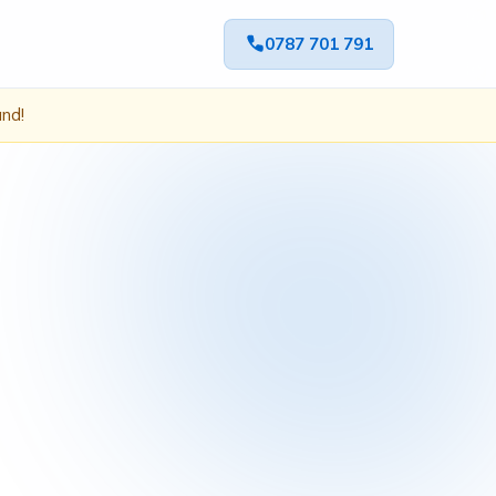
0787 701 791
ând!