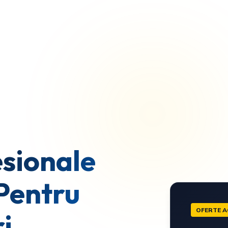
sionale
Pentru
OFERTE A
i