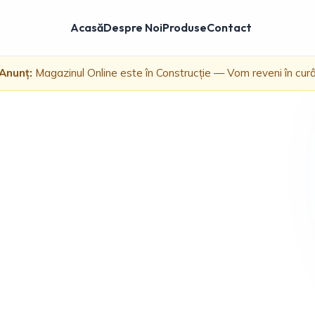
Acasă
Despre Noi
Produse
Contact
Anunț:
Magazinul Online este în Construcție — Vom reveni în cur