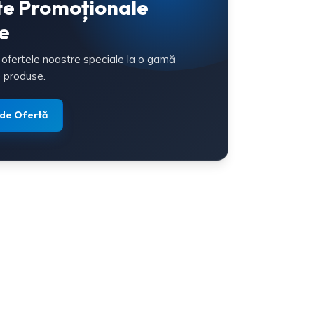
te Promoționale
e
 ofertele noastre speciale la o gamă
 produse.
 de Ofertă