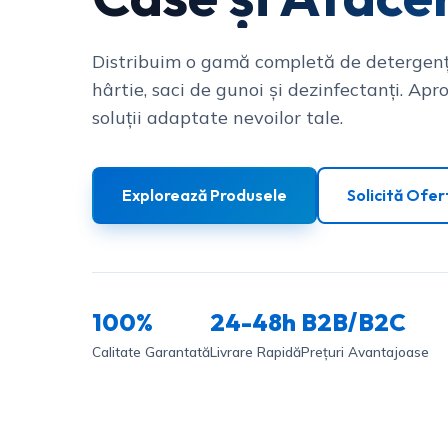
Distribuim o gamă completă de detergenț
hârtie, saci de gunoi și dezinfectanți. Apro
soluții adaptate nevoilor tale.
Explorează Produsele
Solicită Ofer
100%
24-48h
B2B/B2C
Calitate Garantată
Livrare Rapidă
Prețuri Avantajoase