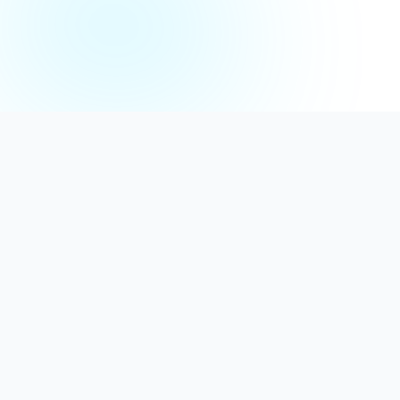
Distribuție Profesională
Oferim detergenți calitativi, dezinfectanți
autorizați și consumabile ideale atât pentru uz