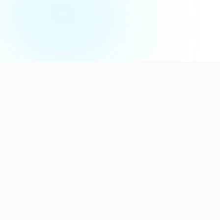
Distribuție Profesională
Oferim detergenți calitativi, dezinfectanți
autorizați și consumabile ideale atât pentru uz