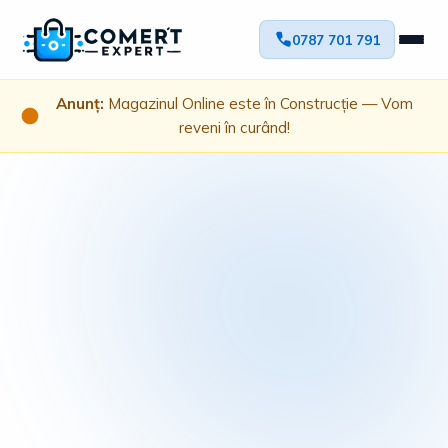
0787 701 791
Anunț:
Magazinul Online este în Construcție — Vom
reveni în curând!