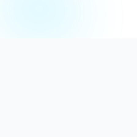
Distribuție Profesională
Oferim detergenți calitativi, dezinfectanți
autorizați și consumabile ideale atât pentru uz