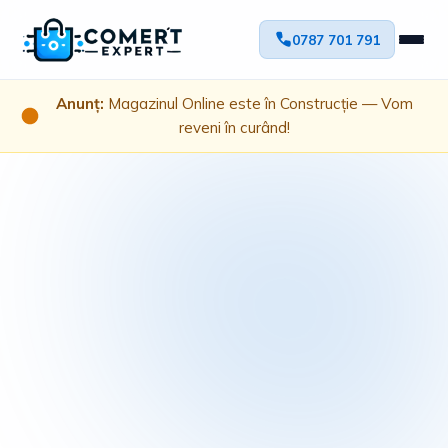
0787 701 791
Anunț:
Magazinul Online este în Construcție — Vom
reveni în curând!