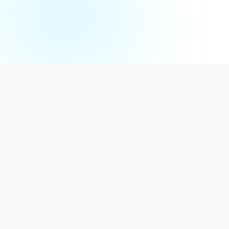
Distribuție Profesională
Oferim detergenți calitativi, dezinfectanți
autorizați și consumabile ideale atât pentru uz