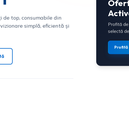
Ofer
Activ
i de top, consumabile din
Profită de
vizionare simplă, eficientă și
selectă de
Profită
tă