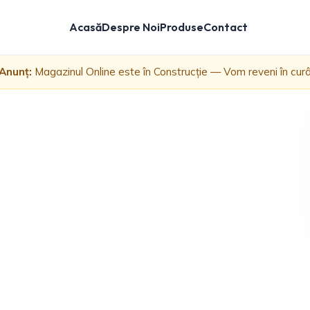
Acasă
Despre Noi
Produse
Contact
Anunț:
Magazinul Online este în Construcție — Vom reveni în cur