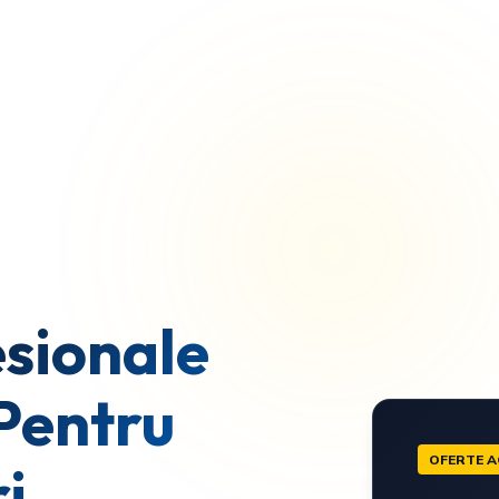
sionale
Pentru
OFERTE A
i