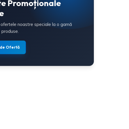
te Promoționale
e
 ofertele noastre speciale la o gamă
 produse.
 de Ofertă