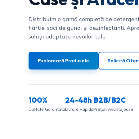
Distribuim o gamă completă de detergenț
hârtie, saci de gunoi și dezinfectanți. Apro
soluții adaptate nevoilor tale.
Explorează Produsele
Solicită Ofer
100%
24-48h
B2B/B2C
Calitate Garantată
Livrare Rapidă
Prețuri Avantajoase