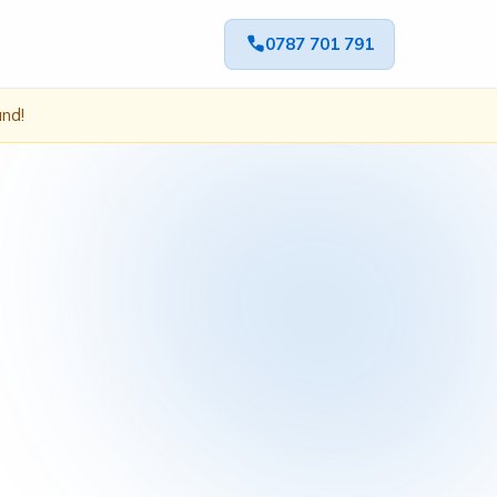
0787 701 791
ând!