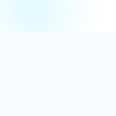
Distribuție Profesională
Oferim detergenți calitativi, dezinfectanți
autorizați și consumabile ideale atât pentru uz