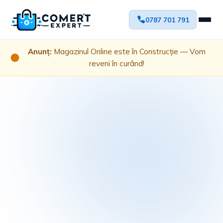
0787 701 791
Anunț:
Magazinul Online este în Construcție — Vom
reveni în curând!