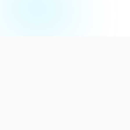
Distribuție Profesională
Oferim detergenți calitativi, dezinfectanți
autorizați și consumabile ideale atât pentru uz