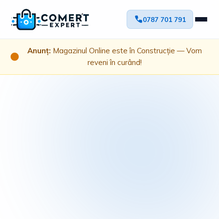
0787 701 791
Anunț:
Magazinul Online este în Construcție — Vom
reveni în curând!