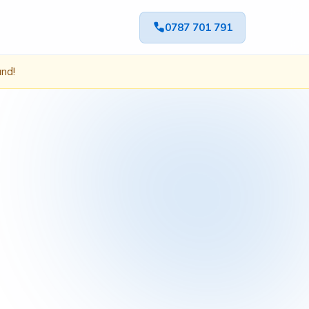
0787 701 791
ând!