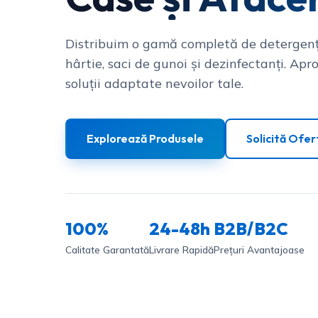
Distribuim o gamă completă de detergenț
hârtie, saci de gunoi și dezinfectanți. Apro
soluții adaptate nevoilor tale.
Explorează Produsele
Solicită Ofer
100%
24-48h
B2B/B2C
Calitate Garantată
Livrare Rapidă
Prețuri Avantajoase