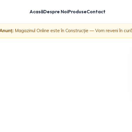
Acasă
Despre Noi
Produse
Contact
Anunț:
Magazinul Online este în Construcție — Vom reveni în cur