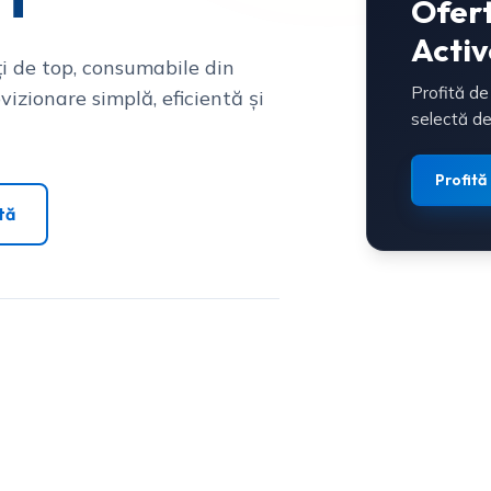
Ofer
Activ
i de top, consumabile din
Profită de
vizionare simplă, eficientă și
selectă de
Profită
tă