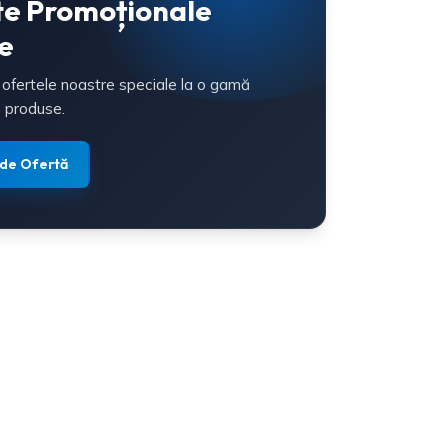
te Promoționale
e
 ofertele noastre speciale la o gamă
 produse.
 de Ofertă