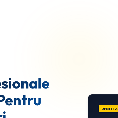
sionale
Pentru
OFERTE A
i