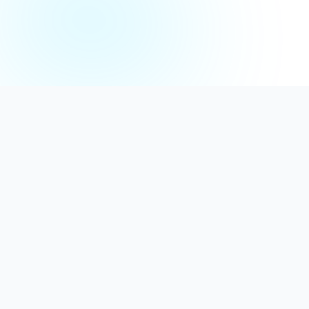
Distribuție Profesională
Oferim detergenți calitativi, dezinfectanți
autorizați și consumabile ideale atât pentru uz