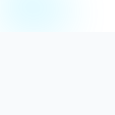
Distribuție Profesională
Oferim detergenți calitativi, dezinfectanți
autorizați și consumabile ideale atât pentru uz