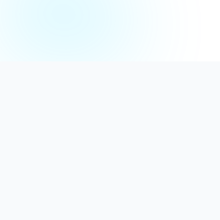
Distribuție Profesională
Oferim detergenți calitativi, dezinfectanți
autorizați și consumabile ideale atât pentru uz