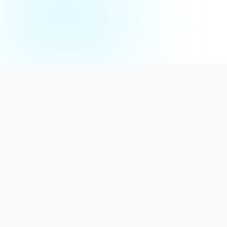
Distribuție Profesională
Oferim detergenți calitativi, dezinfectanți
autorizați și consumabile ideale atât pentru uz