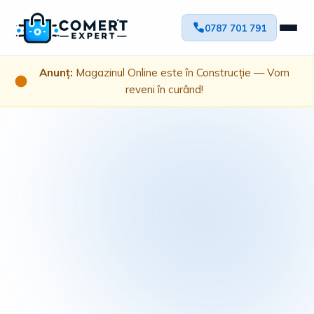
0787 701 791
Anunț:
Magazinul Online este în Construcție — Vom
reveni în curând!