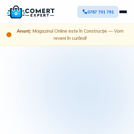
0787 701 791
Anunț:
Magazinul Online este în Construcție — Vom
reveni în curând!