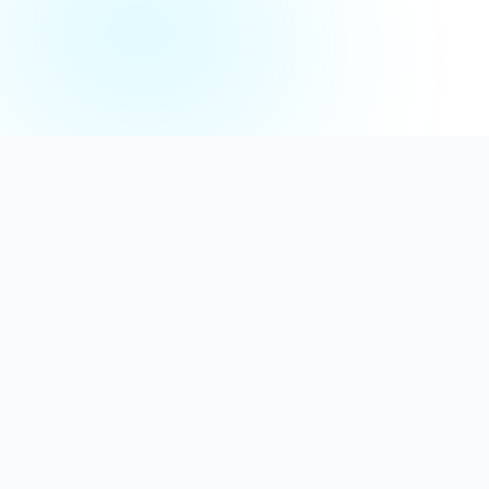
Distribuție Profesională
Oferim detergenți calitativi, dezinfectanți
autorizați și consumabile ideale atât pentru uz