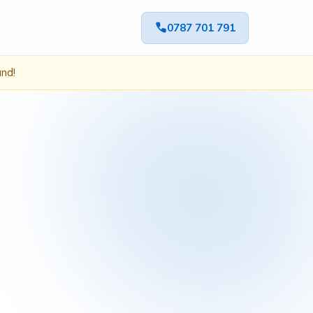
0787 701 791
ând!