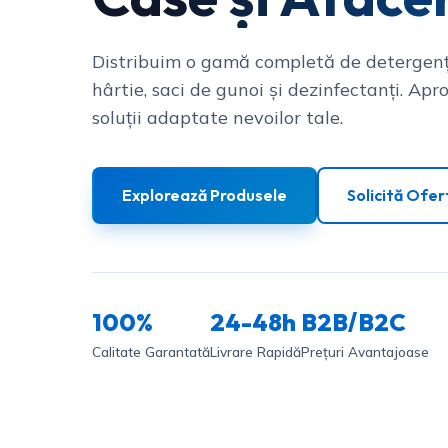
Distribuim o gamă completă de detergenț
hârtie, saci de gunoi și dezinfectanți. Apro
soluții adaptate nevoilor tale.
Explorează Produsele
Solicită Ofer
100%
24-48h
B2B/B2C
Calitate Garantată
Livrare Rapidă
Prețuri Avantajoase