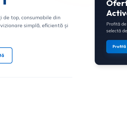
Ofer
Activ
i de top, consumabile din
Profită de
vizionare simplă, eficientă și
selectă de
Profită
tă