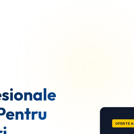
sionale
Pentru
OFERTE A
i