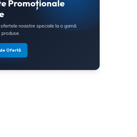
te Promoționale
e
 ofertele noastre speciale la o gamă
 produse.
 de Ofertă