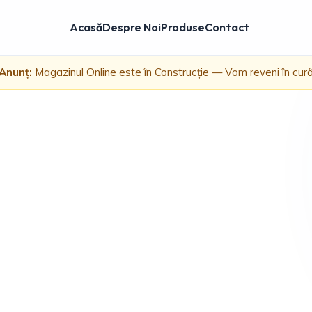
Acasă
Despre Noi
Produse
Contact
Anunț:
Magazinul Online este în Construcție — Vom reveni în cur