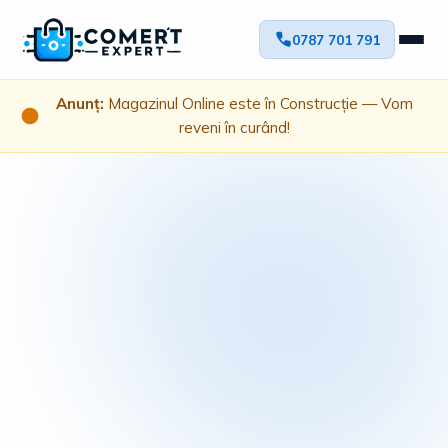
0787 701 791
Anunț:
Magazinul Online este în Construcție — Vom
reveni în curând!