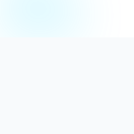
Distribuție Profesională
Oferim detergenți calitativi, dezinfectanți
autorizați și consumabile ideale atât pentru uz