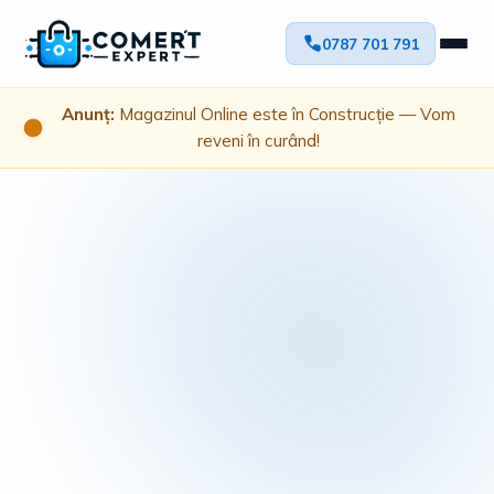
0787 701 791
Anunț:
Magazinul Online este în Construcție — Vom
reveni în curând!