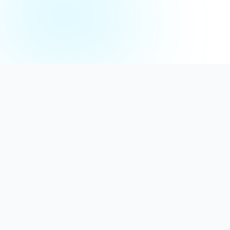
Distribuție Profesională
Oferim detergenți calitativi, dezinfectanți
autorizați și consumabile ideale atât pentru uz